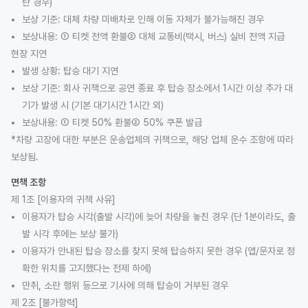
탄 경우)
보상 기준: 대체 차량 미배차로 인해 이동 자체가 불가능해진 경우
보상내용: ① 티켓 전액 환불② 대체 교통비(택시, 버스) 실비 전액 지급
현장 지연
발생 상황: 탑승 대기 지연
보상 기준: 회사 귀책으로 공연 종료 후 탑승 장소에서 1시간 이상 추가 대
기가 발생 시 (기본 대기시간 1시간 외)
보상내용: ① 티켓 50% 환불② 50% 쿠폰 발급
*차량 고장에 대한 부분은 운송업체의 귀책으로, 해당 업체 운수 조항에 따라
보상됨.
면책 조항
제 1조 [이용자의 귀책 사유]
이용자가 탑승 시각(출발 시각)에 늦어 차량을 놓친 경우 (단 1분이라도, 출
발 시각 후에는 보상 불가)
이용자가 안내된 탑승 장소를 찾지 못해 탑승하지 못한 경우 (앱/문자로 정
확한 위치를 고지했다는 전제 하에)
만취, 소란 행위 등으로 기사에 의해 탑승이 거부된 경우
제 2조 [불가항력]